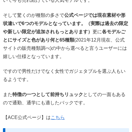
いて今も売れ続けている人気モデルです。
そして驚くのが種類の多さで
公式ページでは現在素材や形
状違いで6つのモデルとなっています。（実際は過去の限定
や新しい限定が追加されもっとあります）
更に
各モデルご
とにサイズと色があり何と65種類
(2021年12月現在、公式
サイトの販売種類調べ)の中から選べると言うユーザーには
嬉しい仕様となっています。
ですので男性だけでなく女性でガジェタブルを選ぶ人もい
るようです。
また
特徴の一つとして前持ちリュック
としての一面もある
ので通勤、通学にも適したバックです。
【ACE公式ページ】は
こちら