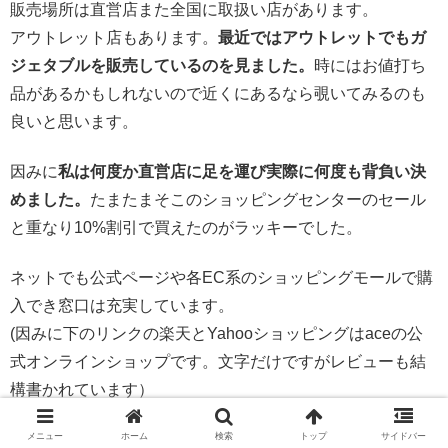
販売場所は直営店また全国に取扱い店があります。
アウトレット店もあります。
最近ではアウトレットでもガ
ジェタブルを販売しているのを見ました。
時にはお値打ち
品があるかもしれないので近くにあるなら覗いてみるのも
良いと思います。
因みに
私は何度か直営店に足を運び実際に何度も背負い決
めました。
たまたまそこのショッピングセンターのセール
と重なり10%割引で買えたのがラッキーでした。
ネットでも公式ページや各EC系のショッピングモールで購
入でき窓口は充実しています。
(因みに下のリンクの楽天とYahooショッピングはaceの公
式オンラインショップです。文字だけですがレビューも結
構書かれています）
メニュー
ホーム
検索
トップ
サイドバー